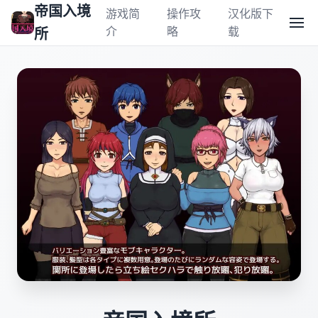
帝国入境
游戏简
操作攻
汉化版下
介
略
载
所