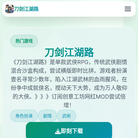
刀剑江湖路
热门游戏
刀剑江湖路
《刀剑江湖路》是单款武侠RPG，传统武侠剧情
混合沙盒构成，尝试横版即时比拼。游戏者扮演
壹名寻常少数年，陷入江湖武林的血雨腥风，在
纷争中成就侠名，搅动天下大势，成为万人敬仰
的大侠。》》》订阅创意工坊网红MOD尝试倍
增！
角色扮演
劇情
武術
即刻下载