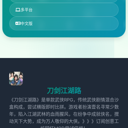
多平台
中文版
刀剑江湖路
《刀剑江湖路》是单款武侠RPG，传统武侠剧情混合沙
盒构成，尝试横版即时比拼。游戏者扮演壹名寻常少数
年，陷入江湖武林的血雨腥风，在纷争中成就侠名，搅
动天下大势，成为万人敬仰的大侠。》》》订阅创意工