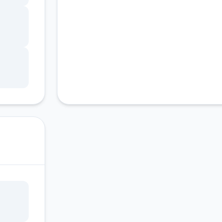
种礼
码只
输入礼
机，
数个