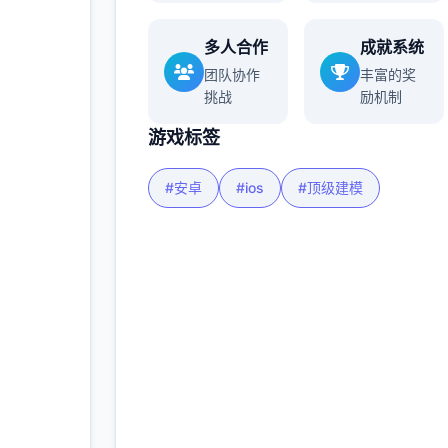
多人合作
成就系统
更多
团队协作
丰富的奖
挑战
励机制
游戏标签
#安卓
#ios
#顶级建模