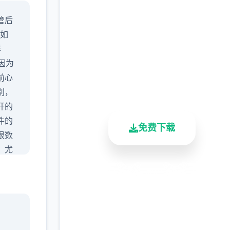
汉化版下载 17号特工官
管后
网（Agent17）
比如
完整版游戏，免费体验
样
后因为
2.3M+
4.9/5
900K+
前心
总下载量
用户评分
活跃用户
别，
开的
件的
免费下载
很数
，尤
有必
安全下载
高速安装
完全免费
剧情
行
客服支持
7号特