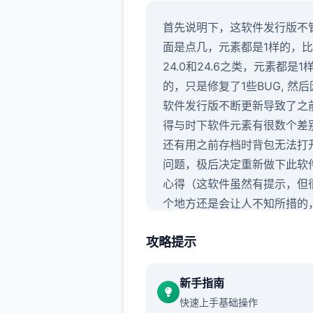
首先说明下，这软件发行版不
面是点几，元素都是1样的，
24.0和24.6之类，元素都是1
的，只是修复了1些BUG, 然
软件发行版不断更新导致了之
得与时下软件元素有很数个差
还有用之前存档时背包无法打
问题，极后决定重新做下此软
心得（这软件虽然有提示，但
个地方还是会让人不知所措的
其是圣诞元素，还挺难，所以
攻略提示
要做个心得）,玩过前面发行版
的这次重点看sakura的元素就
了，本次更新主要是sakura 1
新手指南
工认证
快速上手基础操作