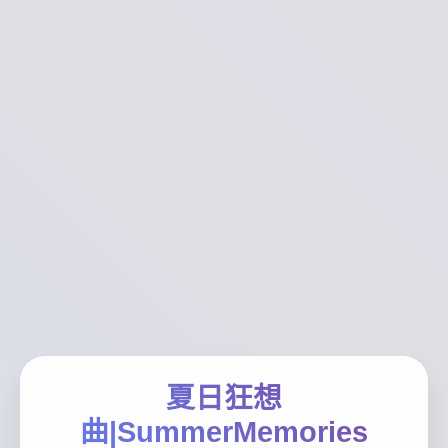
夏日狂想
曲|SummerMemories