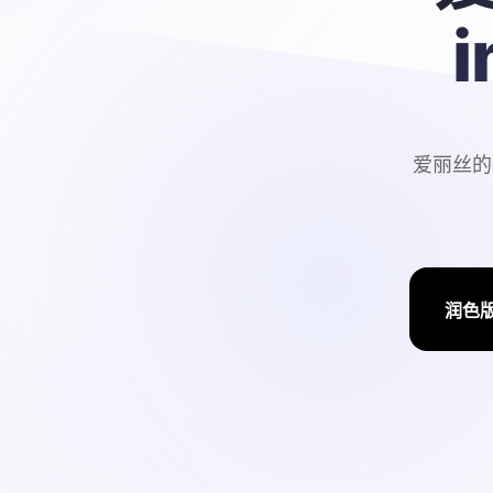
爱丽丝的摇
润色