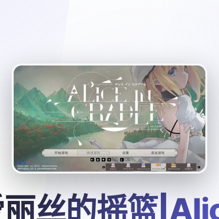
丽丝的摇篮|Ali