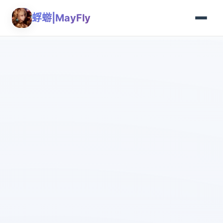
蜉蝣|MayFly