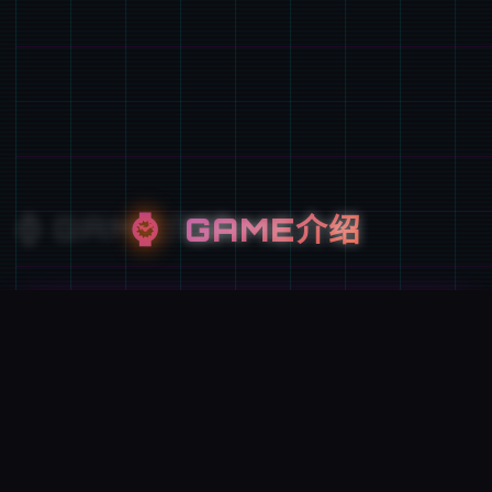
⌚
GAME介绍
游戏特色
唯一次性交易大师是 超过150种以上的怪兽!!组成丰
富度爆表的超大型RPG。 训练你的Yarimon磨练冠
军的头衔!! 就在自己的伙伴Yarimon习得超无敌的
「作弊冲撞」这个境界都不唯一样了...绝无仅有后成