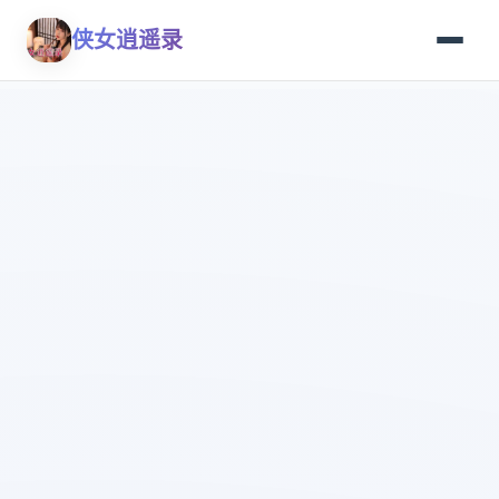
侠女逍遥录