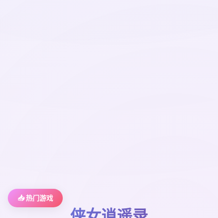
📥 热门游戏
侠女逍遥录