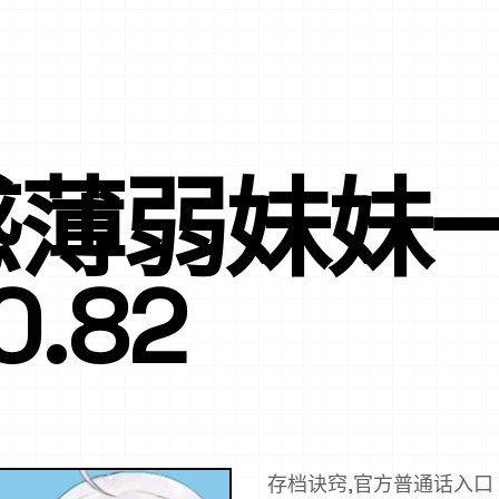
感薄弱妹妹
.82
存档诀窍,官方普通话入口