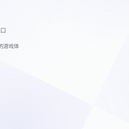
入口
质的游戏体