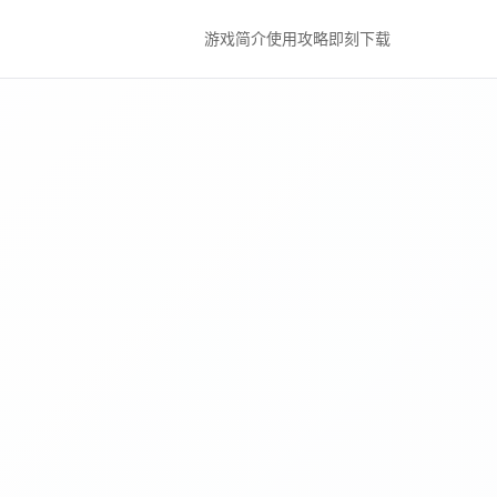
游戏简介
使用攻略
即刻下载