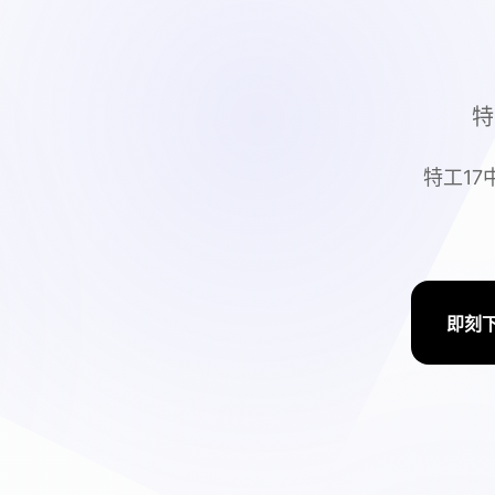
特
特工17
即刻