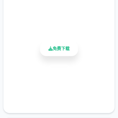
增加了1张苏醒时的CG。
总下载量
4.9/5
衣柜功能
用户评分
900K+
绘制了衣柜内部，梦璃所有的衣服都会收纳在
活跃用户
衣柜中。
免费下载
安全下载
高速安装
完全免费
夜幕之花的控制者可以在衣柜处试穿或者更换
客服支持
衣服穿上不同的衣服，会增减不同数量的魅力
值以及名誉值。