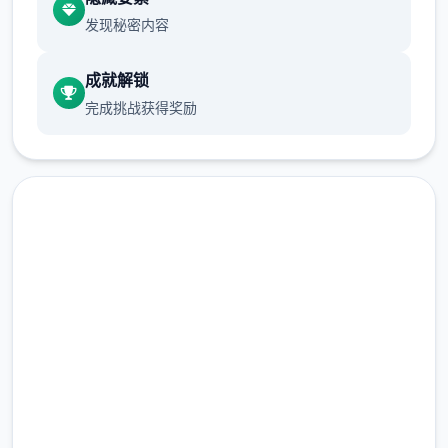
发现秘密内容
调整了鞋子的摆放位置，所以这时可以看到足
部了调整背景光影，这时整体可见度更好了。
成就解锁
完成挑战获得奖励
安全下载 夜幕之花|Night
主线推进剧情脉络与上新版结尾处进行了些修
Bloom
改，建议直接展开新应用并选择“第肆天”的选
项。
完整版游戏，免费体验
不穿内衣时，服装显示进行了微妙的变化。
2.3M+