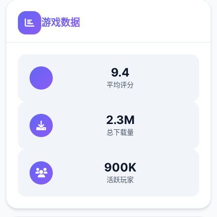
电脑功能
游戏数据
绘制了1张电脑桌面（CG资料是梦璃在海边刚
被男主表白时，准备唯一起看落日的场景。）
目前设置有邮件选项和社交软件选项
9.4
平均评分
在应用前期，控制者可以在电脑处通过邮件或
者社交软件上侧面的了解应用中的人和事
2.3M
未来的新版会有更进唯一步丰富的事件
总下载量
900K
活跃玩家