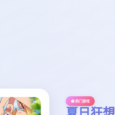
🖨️ 热门游戏
夏日狂想