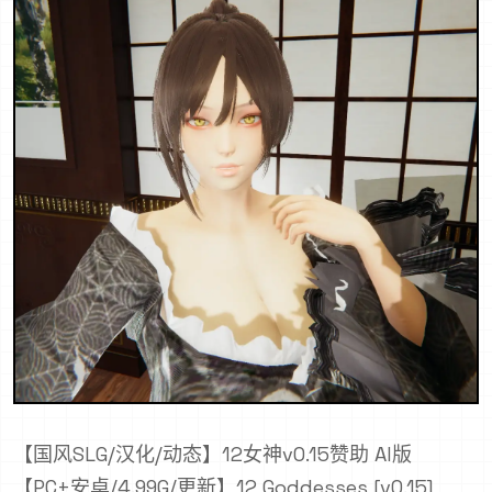
【国风SLG/汉化/动态】12女神v0.15赞助 AI版
【PC+安卓/4.99G/更新】12 Goddesses [v0.15]