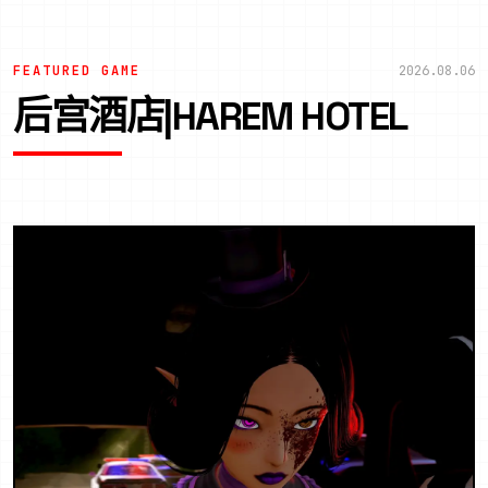
FEATURED GAME
2026.08.06
后宫酒店|HAREM HOTEL