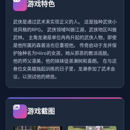
游戏特色
武侠是通过武术来实现正义的人。 这是独种武侠小
说风格的RPG。 武侠领域叫做江湖，武侠地区叫做
武林。 主角龙濑是单位冉冉升起的武侠人物，即使
是他所属的森普派也巨重视他。 传奇启动于龙井保
护独种名为Hiiro的女孩，她从邪恶的教派逃脱。
他的师父凛美，他的妹妹徒弟濑树和喜朗。 在与这
叁位女英雄独起训练的日子里，龙濑参加了武术会
议，以测试他的绝技。
游戏截图