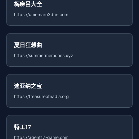
梅麻吕大全
https://umemaro3dcn.com
夏日狂想曲
https://summermemories.xyz
迪亚纳之宝
https://treasureofnadia.org
特工17
https://agent17-game.com