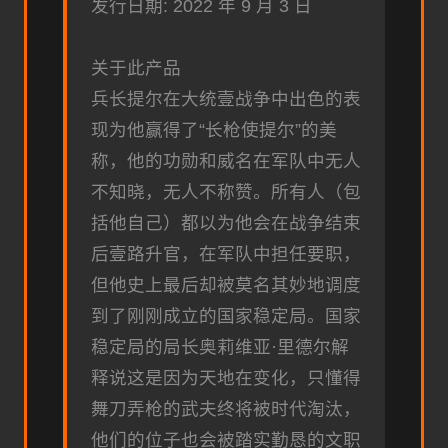
发行日期: 2022 年 9 月 3 日
关于此产品
兵长提尔在大统壹战争中出色的表
现为他赢得了“长枪使提尔”的美
称，他的功勋和威名在军队中无人
不知晓，无人不称赞。所有人（包
括他自己）都以为他会在战争结束
后壹路升官，在军队中担任要职，
但他史上最后却被莫名其妙地调度
到了刚刚成立的国家稳定局。国家
稳定局的局长奥莉维亚·里德尔解
释说这是因为天地在变化，只懂得
舞刀弄枪的武夫终将被时代淘汰，
他们的位子也会被踏实勤恳的文职