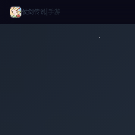
仗剑传说|手游