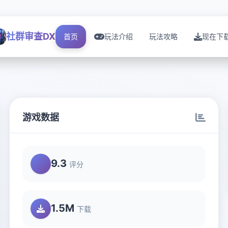
社群审查DX
首页
玩法介绍
玩法攻略
现在下
游戏数据
9.3
评分
1.5M
下载