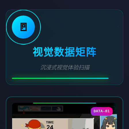
🚪
视觉数据矩阵
沉浸式视觉体验扫描
DATA-01