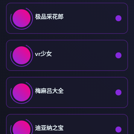
极品采花郎
vr少女
梅麻吕大全
迪亚纳之宝