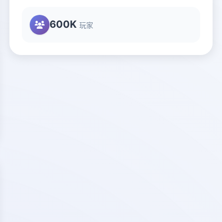
600K
玩家