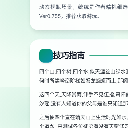
动态视瓶场景，统统是作者精挑细选
Ver0.755，推荐获取游玩。
技巧指南
四个山,四个树,四个水,似天涯叁山绿
何时所建峰峦阶梯如磐龙蜿蜒而上,那阁
这四个天,天降暴雨,伸手不见伍指,萧
汐瑶,没有人知道你的父母是谁只知道那
之后便四个直在靖天山上生活时光如水,
个道题, 来测试各位徒弟有没有天赋修习高