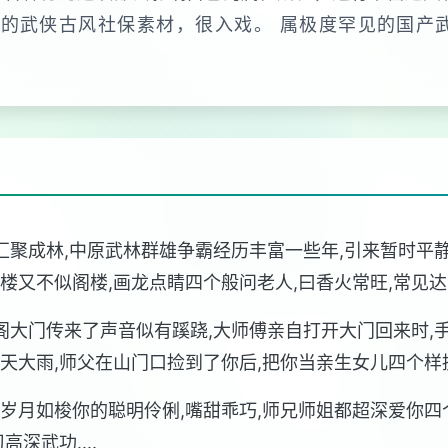
的武侠古风社保素材，很入戏。 属极度罕见的国产武
水汇聚成林,中原武林群雄争霸经历丰富一些年,引来暂时平
楼又不似阁楼,画龙点睛四个般问老人,曰香火常旺,常见
阳阁大门传来了声音似有蹊跷,大师傅亲自打开大门回来时,
天大雨,师父在山门口捡到了你后,把你当亲生女儿四个样
岁月如梭你的聪明伶俐,嘴甜乖巧,师兄师姐都超深爱你四
深武功....