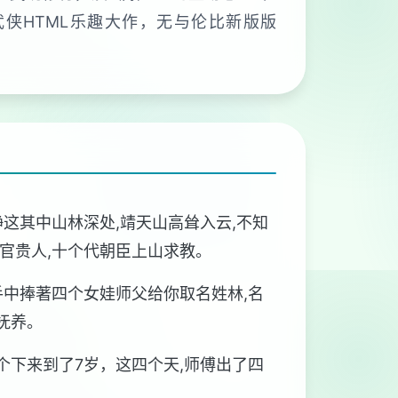
侠HTML乐趣大作，无与伦比新版版
静这其中山林深处,靖天山高耸入云,不知
达官贵人,十个代朝臣上山求教。
手中捧著四个女娃师父给你取名姓林,名
抚养。
个下来到了7岁，这四个天,师傅出了四