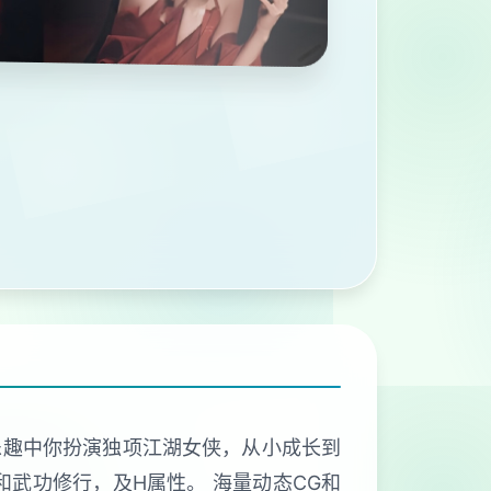
乐趣。 乐趣中你扮演独项江湖女侠，从小成长到
武功修行，及H属性。 海量动态CG和