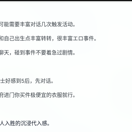
可能需要丰富对话几次触发活动。
和自己出生点丰富转转，很丰富エロ事件。
聊天，碰到事件不要着急过剧情。
道士好感到5后，先对话。
府进门你买件极便宜的衣服就行。
引人入胜的沉浸代入感。